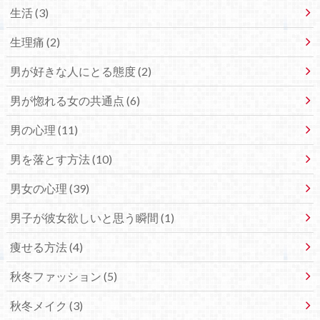
生活 (3)
生理痛 (2)
男が好きな人にとる態度 (2)
男が惚れる女の共通点 (6)
男の心理 (11)
男を落とす方法 (10)
男女の心理 (39)
男子が彼女欲しいと思う瞬間 (1)
痩せる方法 (4)
秋冬ファッション (5)
秋冬メイク (3)