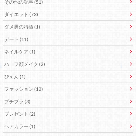
その他の記事 (51)
ダイエット (73)
ダメ男の特徴 (1)
デート (11)
ネイルケア (1)
ハーフ顔メイク (2)
ぴえん (1)
ファッション (12)
プチプラ (3)
プレゼント (2)
ヘアカラー (1)