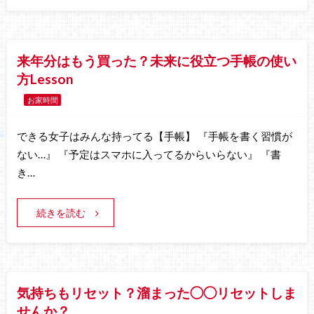
来年分はもう買った？未来に役立つ手帳の使い
方Lesson
お家時間
できる女子はみんな持ってる【手帳】 『手帳を書く習慣が
ない…』 『予定はスマホに入ってるからいらない』 『書
き…
続きを読む
気持ちもリセット？溜まった◯◯リセットしま
せんか？