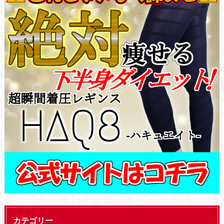
カテゴリー