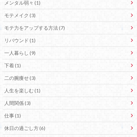
メンタル弱々 (1)
モテメイク (3)
モテ力をアップする方法 (7)
リバウンド (1)
一人暮らし (9)
下着 (1)
二の腕痩せ (3)
人生を楽しむ (1)
人間関係 (3)
仕事 (1)
休日の過ごし方 (6)