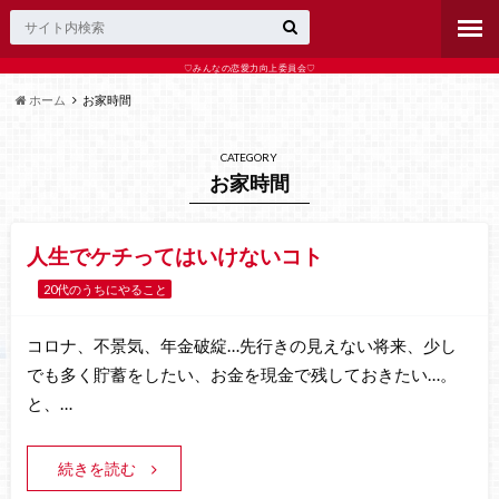
♡みんなの恋愛力向上委員会♡
ホーム
お家時間
CATEGORY
お家時間
人生でケチってはいけないコト
20代のうちにやること
コロナ、不景気、年金破綻…先行きの見えない将来、少し
でも多く貯蓄をしたい、お金を現金で残しておきたい…。
と、…
続きを読む