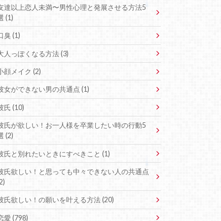
友達以上恋人未満〜男性心理と発展させる方法5
選 (1)
口臭 (1)
大人っぽくなる方法 (3)
小顔メイク (2)
彼女ができない男の共通点 (1)
彼氏 (10)
彼氏が欲しい！お一人様を卒業したい時の行動5
選 (2)
彼氏と別れたいときにすべきこと (1)
彼氏欲しい！と思っても中々できない人の共通点
2)
彼氏欲しい！の願いを叶える方法 (20)
恋愛 (798)