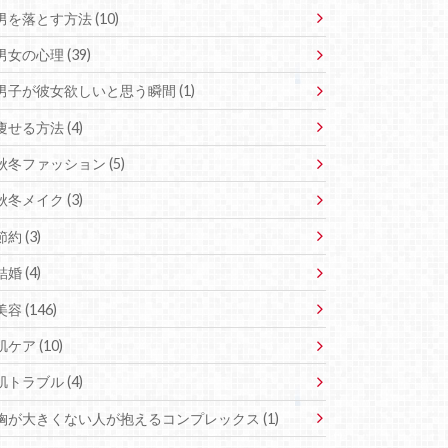
男を落とす方法 (10)
男女の心理 (39)
男子が彼女欲しいと思う瞬間 (1)
痩せる方法 (4)
秋冬ファッション (5)
秋冬メイク (3)
節約 (3)
結婚 (4)
美容 (146)
肌ケア (10)
肌トラブル (4)
胸が大きくない人が抱えるコンプレックス (1)