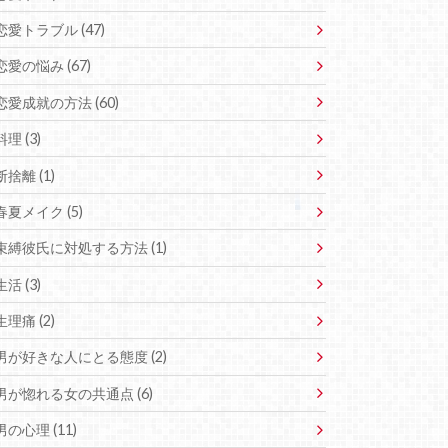
恋愛トラブル (47)
恋愛の悩み (67)
恋愛成就の方法 (60)
料理 (3)
断捨離 (1)
春夏メイク (5)
束縛彼氏に対処する方法 (1)
生活 (3)
生理痛 (2)
男が好きな人にとる態度 (2)
男が惚れる女の共通点 (6)
男の心理 (11)