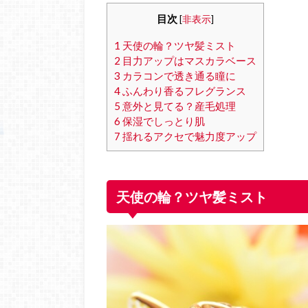
目次
[
非表示
]
1
天使の輪？ツヤ髪ミスト
2
目力アップはマスカラベース
3
カラコンで透き通る瞳に
4
ふんわり香るフレグランス
5
意外と見てる？産毛処理
6
保湿でしっとり肌
7
揺れるアクセで魅力度アップ
天使の輪？ツヤ髪ミスト