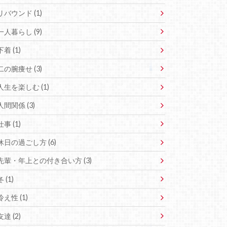
リバウンド (1)
一人暮らし (9)
下着 (1)
二の腕痩せ (3)
人生を楽しむ (1)
人間関係 (3)
仕事 (1)
休日の過ごし方 (6)
先輩・年上との付き合い方 (3)
冬 (1)
冷え性 (1)
友達 (2)