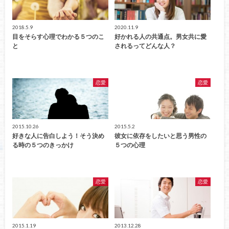
2018.5.9
2020.11.9
目をそらす心理でわかる５つのこ
好かれる人の共通点。男女共に愛
と
されるってどんな人？
恋愛
恋愛
2015.10.26
2015.5.2
好きな人に告白しよう！そう決め
彼女に依存をしたいと思う男性の
る時の５つのきっかけ
５つの心理
恋愛
恋愛
2015.1.19
2013.12.28