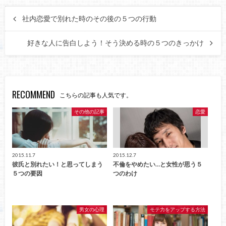
社内恋愛で別れた時のその後の５つの行動
好きな人に告白しよう！そう決める時の５つのきっかけ
RECOMMEND
こちらの記事も人気です。
その他の記事
恋愛
2015.11.7
2015.12.7
彼氏と別れたい！と思ってしまう
不倫をやめたい…と女性が思う５
５つの要因
つのわけ
男女の心理
モテ力をアップする方法