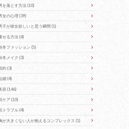
男を落とす方法 (10)
男女の心理 (39)
男子が彼女欲しいと思う瞬間 (1)
痩せる方法 (4)
秋冬ファッション (5)
秋冬メイク (3)
節約 (3)
結婚 (4)
美容 (146)
肌ケア (10)
肌トラブル (4)
胸が大きくない人が抱えるコンプレックス (1)