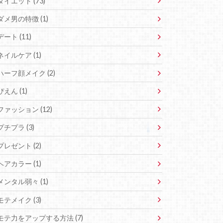
ダイエット (73)
ダメ男の特徴 (1)
デート (11)
ネイルケア (1)
ハーフ顔メイク (2)
ぴえん (1)
ファッション (12)
プチプラ (3)
プレゼント (2)
ヘアカラー (1)
メンタル弱々 (1)
モテメイク (3)
モテ力をアップする方法 (7)