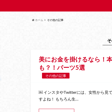
ホーム
その他の記事
そ
美にお金を掛けるなら！
も？！パーツ5選
その他の記事
￼ インスタやTwitterには、女性か
すよね！ もちろん生…