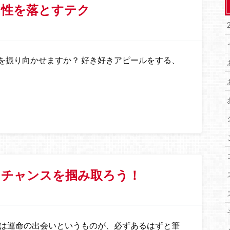
男性を落とすテク
を振り向かせますか？ 好き好きアピールをする、
そチャンスを掴み取ろう！
には運命の出会いというものが、必ずあるはずと筆