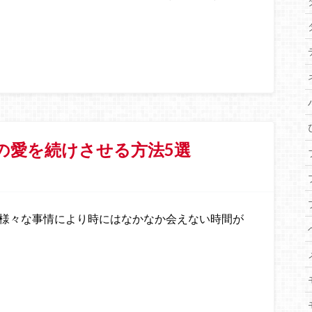
の愛を続けさせる方法5選
、様々な事情により時にはなかなか会えない時間が