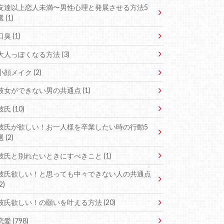
友達以上恋人未満〜男性心理と発展させる方法5
選 (1)
口臭 (1)
大人っぽくなる方法 (3)
小顔メイク (2)
彼女ができない男の共通点 (1)
彼氏 (10)
彼氏が欲しい！お一人様を卒業したい時の行動5
選 (2)
彼氏と別れたいときにすべきこと (1)
彼氏欲しい！と思っても中々できない人の共通点
2)
彼氏欲しい！の願いを叶える方法 (20)
恋愛 (798)