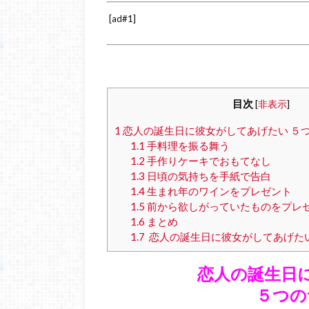
[ad#1]
目次
[
非表示
]
1
恋人の誕生日に彼女がしてあげたい ５
1.1
手料理を振る舞う
1.2
手作りケーキでおもてなし
1.3
日頃の気持ちを手紙で告白
1.4
生まれ年のワインをプレゼント
1.5
前から欲しがっていたものをプレ
1.6
まとめ
1.7
恋人の誕生日に彼女がしてあげた
恋人の誕生日
５つの