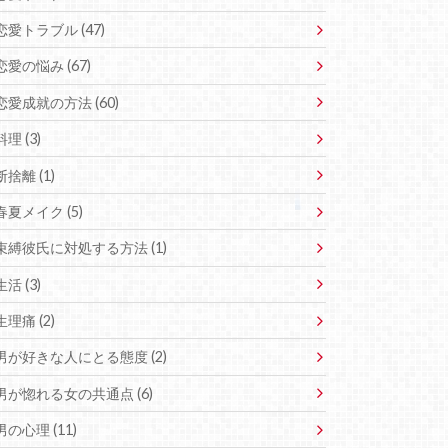
恋愛トラブル (47)
恋愛の悩み (67)
恋愛成就の方法 (60)
料理 (3)
断捨離 (1)
春夏メイク (5)
束縛彼氏に対処する方法 (1)
生活 (3)
生理痛 (2)
男が好きな人にとる態度 (2)
男が惚れる女の共通点 (6)
男の心理 (11)