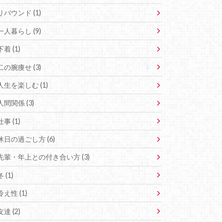
リバウンド (1)
一人暮らし (9)
下着 (1)
二の腕痩せ (3)
人生を楽しむ (1)
人間関係 (3)
仕事 (1)
休日の過ごし方 (6)
先輩・年上との付き合い方 (3)
冬 (1)
冷え性 (1)
友達 (2)