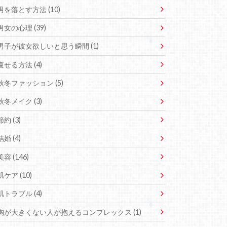
男を落とす方法 (10)
男女の心理 (39)
男子が彼女欲しいと思う瞬間 (1)
痩せる方法 (4)
秋冬ファッション (5)
秋冬メイク (3)
節約 (3)
結婚 (4)
美容 (146)
肌ケア (10)
肌トラブル (4)
胸が大きくない人が抱えるコンプレックス (1)