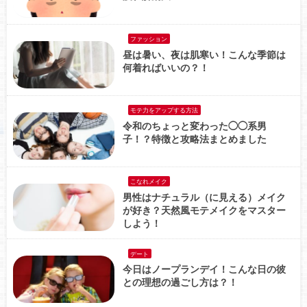
ファッション
昼は暑い、夜は肌寒い！こんな季節は
何着ればいいの？！
モテ力をアップする方法
令和のちょっと変わった◯◯系男
子！？特徴と攻略法まとめました
こなれメイク
男性はナチュラル（に見える）メイク
が好き？天然風モテメイクをマスター
しよう！
デート
今日はノープランデイ！こんな日の彼
との理想の過ごし方は？！