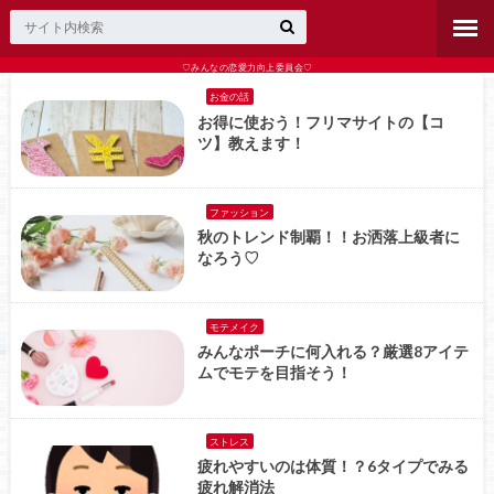
♡みんなの恋愛力向上委員会♡
お金の話
お得に使おう！フリマサイトの【コ
ツ】教えます！
ファッション
秋のトレンド制覇！！お洒落上級者に
なろう♡
モテメイク
みんなポーチに何入れる？厳選8アイテ
ムでモテを目指そう！
ストレス
疲れやすいのは体質！？6タイプでみる
疲れ解消法