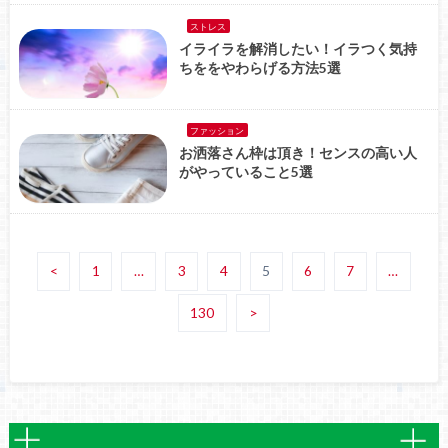
ストレス
イライラを解消したい！イラつく気持
ちををやわらげる方法5選
ファッション
お洒落さん枠は頂き！センスの高い人
がやっていること5選
<
1
…
3
4
5
6
7
…
130
>