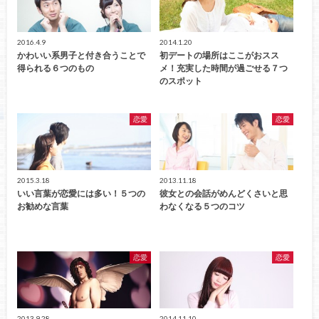
2016.4.9
2014.1.20
かわいい系男子と付き合うことで
初デートの場所はここがおスス
得られる６つのもの
メ！充実した時間が過ごせる７つ
のスポット
恋愛
恋愛
2015.3.18
2013.11.18
いい言葉が恋愛には多い！５つの
彼女との会話がめんどくさいと思
お勧めな言葉
わなくなる５つのコツ
恋愛
恋愛
2013.9.28
2014.11.10