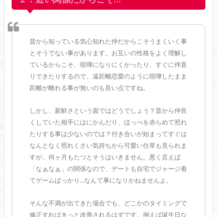
昔から知っている気心知れた仲だからこそうまくいく事
とそうでない事があります。お互いの性格をよく理解し
ているからこそ、喧嘩になりにくかったり、すぐに仲直
りできたりするので、遠距離恋愛のように喧嘩したまま
距離が離れる事が無いのも良い点ですね。
しかし、新鮮さという面ではどうでしょう？昔から仲良
くしていた相手にはにかんだり、ほっぺを赤らめて照れ
たりする事は少ないのでは？付き合いが始まってすぐは
なんとなく照れくさい気持ちから可愛い仕草も見られま
すが、何ヶ月もたつとそうはいきません。悪く言えば
「なぁなぁ」の関係なので、デートも自宅でジャージ着
てゲームばっかり…なんて事になりかねませんよ。
そんな不満が出てきた場合でも、どこかのタイミングで
修正すればきっと改善されるはずです。例えば誕生日な