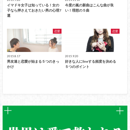
イマドキ女子は知っている！女の
今度の嵐の新曲はこんな曲が良
子なら押さえておきたい男の心理7
い！理想の５曲
選
恋愛
恋愛
2015.8.17
2015.9.20
男友達と恋愛が始まる５つのきっ
好きな人にlineする頻度を決める
かけ
５つのポイント