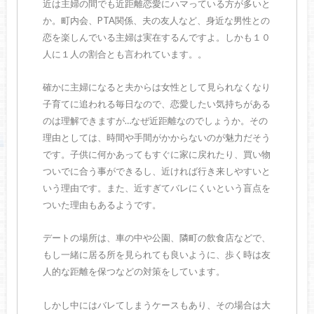
近は主婦の間でも近距離恋愛にハマっている方が多いと
か。町内会、PTA関係、夫の友人など、身近な男性との
恋を楽しんでいる主婦は実在するんですよ。しかも１０
人に１人の割合とも言われています。。
確かに主婦になると夫からは女性として見られなくなり
子育てに追われる毎日なので、恋愛したい気持ちがある
のは理解できますが…なぜ近距離なのでしょうか。その
理由としては、時間や手間がかからないのが魅力だそう
です。子供に何かあってもすぐに家に戻れたり、買い物
ついでに合う事ができるし、近ければ行き来しやすいと
いう理由です。また、近すぎてバレにくいという盲点を
ついた理由もあるようです。
デートの場所は、車の中や公園、隣町の飲食店などで、
もし一緒に居る所を見られても良いように、歩く時は友
人的な距離を保つなどの対策をしています。
しかし中にはバレてしまうケースもあり、その場合は大