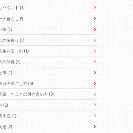
リバウンド (1)
一人暮らし (9)
下着 (1)
二の腕痩せ (3)
人生を楽しむ (1)
人間関係 (3)
仕事 (1)
休日の過ごし方 (6)
先輩・年上との付き合い方 (3)
冬 (1)
冷え性 (1)
友達 (2)