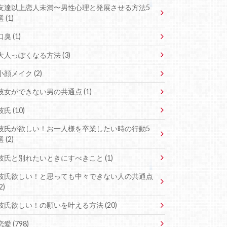
友達以上恋人未満〜男性心理と発展させる方法5
選 (1)
口臭 (1)
大人っぽくなる方法 (3)
小顔メイク (2)
彼女ができない男の共通点 (1)
彼氏 (10)
彼氏が欲しい！お一人様を卒業したい時の行動5
選 (2)
彼氏と別れたいときにすべきこと (1)
彼氏欲しい！と思っても中々できない人の共通点
2)
彼氏欲しい！の願いを叶える方法 (20)
恋愛 (798)