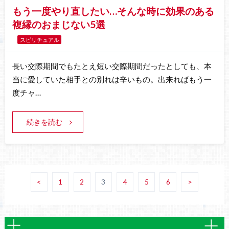
もう一度やり直したい…そんな時に効果のある
複縁のおまじない5選
スピリチュアル
長い交際期間でもたとえ短い交際期間だったとしても、本
当に愛していた相手との別れは辛いもの。出来ればもう一
度チャ…
続きを読む
<
1
2
3
4
5
6
>