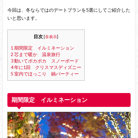
今回は、冬ならではのデートプランを5選にしてご紹介した
いと思います。
目次
[
非表示
]
1
期間限定 イルミネーション
2
芯まで暖か 温泉旅行
3
動いてポカポカ スノーボード
4
年に1回 クリスマスディズニー
5
室内でほっこり 鍋パーティー
期間限定 イルミネーション