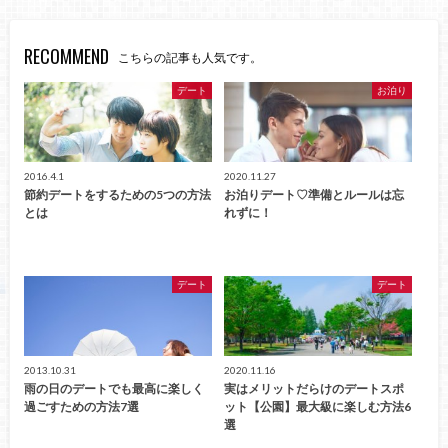
RECOMMEND
こちらの記事も人気です。
デート
お泊り
2016.4.1
2020.11.27
節約デートをするための5つの方法
お泊りデート♡準備とルールは忘
とは
れずに！
デート
デート
2013.10.31
2020.11.16
雨の日のデートでも最高に楽しく
実はメリットだらけのデートスポ
過ごすための方法7選
ット【公園】最大級に楽しむ方法6
選