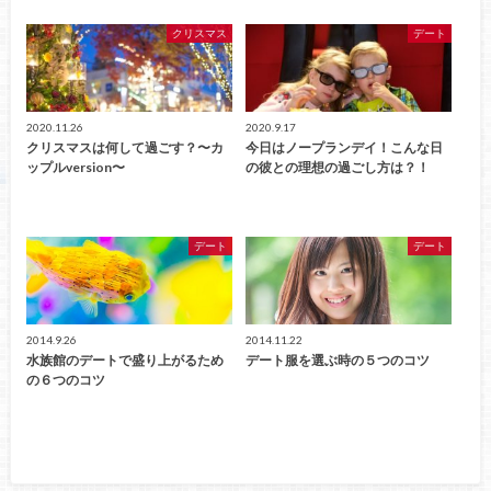
クリスマス
デート
2020.11.26
2020.9.17
クリスマスは何して過ごす？〜カ
今日はノープランデイ！こんな日
ップルversion〜
の彼との理想の過ごし方は？！
デート
デート
2014.9.26
2014.11.22
水族館のデートで盛り上がるため
デート服を選ぶ時の５つのコツ
の６つのコツ